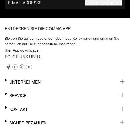
E-MAIL-ADRESSE
JETZT REGISTRIEREN
ENTDECKEN SIE DIE COMMA APP
Bleiben Sie auf dem Laufenden über neue Kollektionen und erhalten Sie
persönlich auf Sie zugeschnittene Inspiration.
Hier App downloaden
FOLGE UNS ÜBER
UNTERNEHMEN
KARRIERE
SERVICE
NACHHALTIGKEIT
BARRIEREFREIHEIT
WHATSAPP
KONTAKT
FASHION CARD
MEIN KONTO
SUPPORT
SICHER BEZAHLEN
WUNSCHLISTE
SHOWROOMS & HÄNDLERKONTAKT