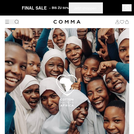
FINAL SALE
Jetzt shoppen
– BIS ZU 50%