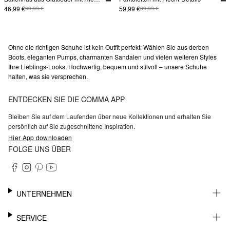
46,99 €
59,99 €
99,99 €
89,99 €
Ohne die richtigen Schuhe ist kein Outfit perfekt: Wählen Sie aus derben
Boots, eleganten Pumps, charmanten Sandalen und vielen weiteren Styles
Ihre Lieblings-Looks. Hochwertig, bequem und stilvoll – unsere Schuhe
halten, was sie versprechen.
ENTDECKEN SIE DIE COMMA APP
Bleiben Sie auf dem Laufenden über neue Kollektionen und erhalten Sie
persönlich auf Sie zugeschnittene Inspiration.
Hier App downloaden
FOLGE UNS ÜBER
UNTERNEHMEN
KARRIERE
SERVICE
NACHHALTIGKEIT