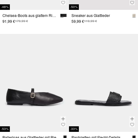
-48%
-50%
Chelsea-Boots aus glattem Rindsleder
Sneaker aus Glattleder
91,99 €
59,99 €
179,99 €
119,99 €
-53%
-33%
Ballerinas aus Glattleder mit Riemchen
Pantoletten mit Flecht-Details