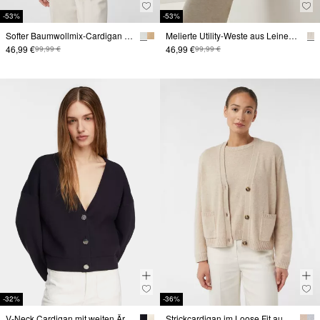
-53%
-53%
Softer Baumwollmix-Cardigan in Oversize
Melierte Utility-Weste aus Leinenmix
46,99 €
46,99 €
99,99 €
99,99 €
-32%
-36%
V-Neck Cardigan mit weiten Ärmeln
Strickcardigan im Loose Fit aus Wollmix