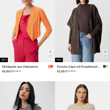
-28%
-45%
Strickjacke aus Viskosemix
Poncho-Cape mit Knopfverschluss
49,99 €
43,99 €
69,99 €
79,99 €