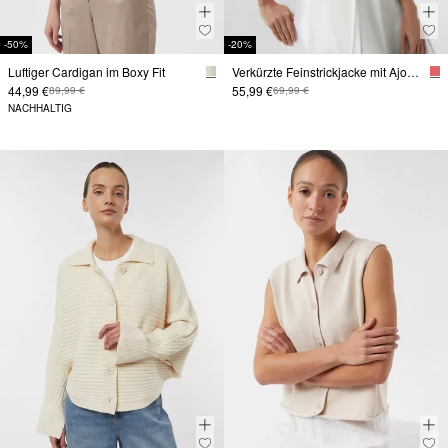
-50%
-20%
Luftiger Cardigan im Boxy Fit
Verkürzte Feinstrickjacke mit Ajours-Details am Rücken
44,99 €
55,99 €
89,99 €
69,99 €
NACHHALTIG