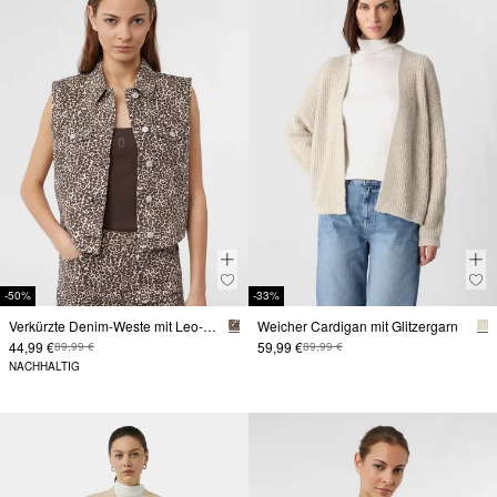
-50%
-33%
Verkürzte Denim-Weste mit Leo-Muster
Weicher Cardigan mit Glitzergarn
44,99 €
59,99 €
89,99 €
89,99 €
NACHHALTIG