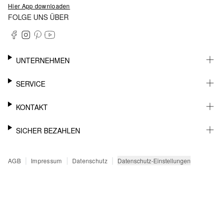
Hier App downloaden
FOLGE UNS ÜBER
UNTERNEHMEN
KARRIERE
SERVICE
NACHHALTIGKEIT
BARRIEREFREIHEIT
WHATSAPP
KONTAKT
FASHION CARD
MEIN KONTO
SUPPORT
SICHER BEZAHLEN
WUNSCHLISTE
SHOWROOMS & HÄNDLERKONTAKT
STOREFINDER
PRESSEKONTAKT
RECHNUNG
|
|
|
Datenschutz-Einstellungen
AGB
Impressum
Datenschutz
SENDUNGSVERFOLGUNG
PAYPAL
RÜCKGABE
KREDITKARTE
FAQ
KLARNA
BESTELLUNG WIDERRUFEN
SSL-VERSCHLÜSSELUNG