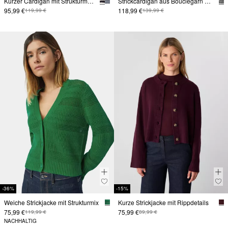
Kurzer Cardigan mit Strukturmuster und Leistentaschen
Strickcardigan aus Bouclégarn mit Zierknöpfen
95,99 €
118,99 €
119,99 €
139,99 €
-36%
-15%
Weiche Strickjacke mit Strukturmix
Kurze Strickjacke mit Rippdetails
75,99 €
75,99 €
119,99 €
89,99 €
NACHHALTIG