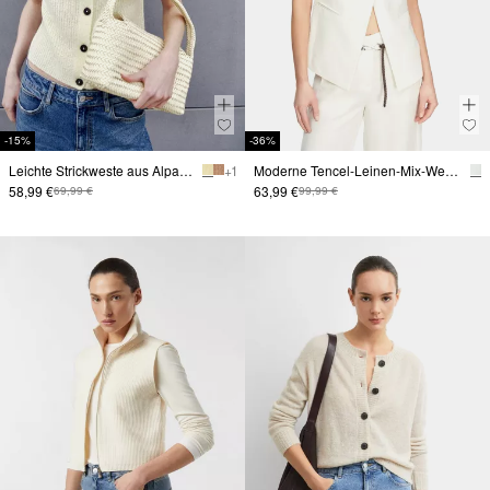
-15%
-36%
Leichte Strickweste aus Alpakamix
+ 1
Moderne Tencel-Leinen-Mix-Weste mit verdeckter Knopfleiste
58,99 €
63,99 €
69,99 €
99,99 €