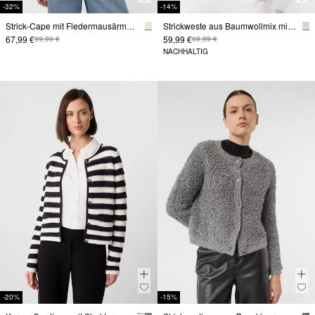
-32%
-14%
Strick-Cape mit Fledermausärmeln und Knopf-Details
Strickweste aus Baumwollmix mit Umlegekragen
67,99 €
59,99 €
99,99 €
69,99 €
NACHHALTIG
-20%
-15%