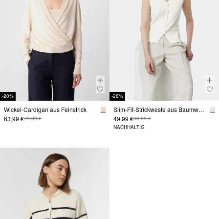
-20%
-28%
Wickel-Cardigan aus Feinstrick
Slim-Fit-Strickweste aus Baumwollmix mit V-Ausschnitt
63,99 €
49,99 €
79,99 €
69,99 €
NACHHALTIG