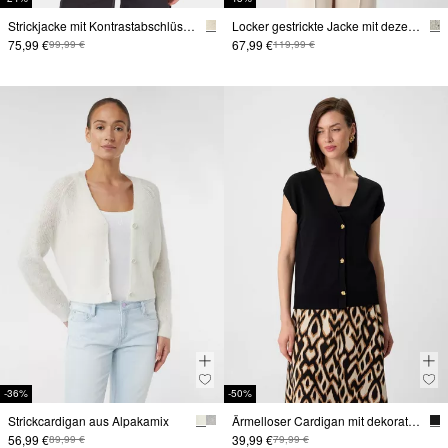
Strickjacke mit Kontrastabschlüssen
Locker gestrickte Jacke mit dezenten Pailletten
75,99 €
67,99 €
99,99 €
119,99 €
-36%
-50%
Strickcardigan aus Alpakamix
Ärmelloser Cardigan mit dekorativen Metallknöpfen
56,99 €
39,99 €
89,99 €
79,99 €