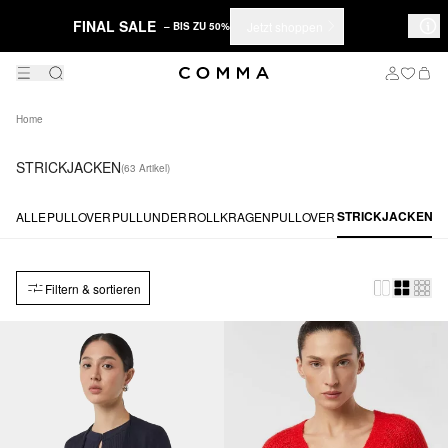
FINAL SALE
Jetzt shoppen
– BIS ZU 50%
Home
STRICKJACKEN
(63 Artikel)
STRICKJACKEN
ALLE
PULLOVER
PULLUNDER
ROLLKRAGENPULLOVER
Filtern & sortieren