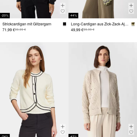
-20%
-44%
Strickcardigan mit Glitzergarn
Long-Cardigan aus Zick-Zack-Ajour
71,99 €
49,99 €
89,99 €
89,99 €
-24%
-43%