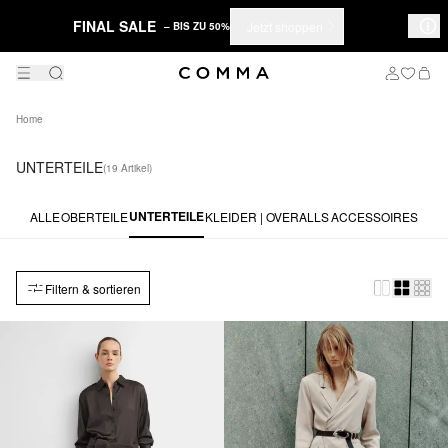
FINAL SALE
Jetzt shoppen
– BIS ZU 50%
Home
UNTERTEILE
(19 Artikel)
UNTERTEILE
ALLE
OBERTEILE
KLEIDER | OVERALLS
ACCESSOIRES
Filtern & sortieren