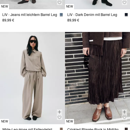
NEW
NEW
LIV - Jeans mit leichtem Barrel Leg
LIV - Dark Denim mit Barrel Leg
89,99 €
89,99 €
NEW
NEW
Wide-Leg-Hose mit Faltendetail und Gürtel
Crinkled Plissée-Rock in Midilänge