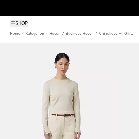
SHOP
Home
Kategorien
Hosen
Business-Hosen
Chinohose Mit Gürtel