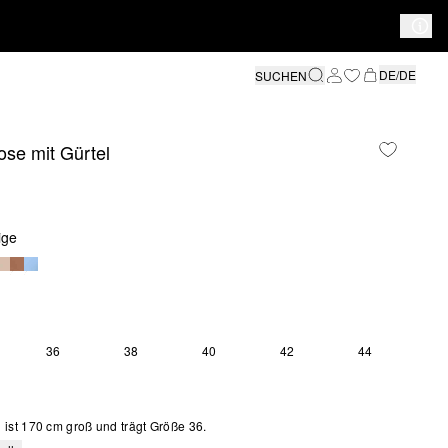
DE/DE
SUCHEN
se mit Gürtel
ige
36
38
40
42
44
ist 170 cm groß und trägt Größe 36.