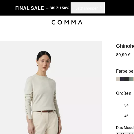
FINAL SALE
– BIS ZU 50%
Jetzt shoppen
Chinoho
89,99 €
Farbe:
be
Größen
34
46
Das Model 