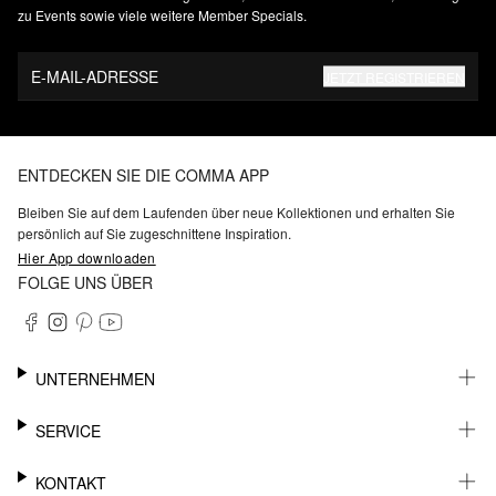
zu Events sowie viele weitere Member Specials.
E-MAIL-ADRESSE
JETZT REGISTRIEREN
ENTDECKEN SIE DIE COMMA APP
Bleiben Sie auf dem Laufenden über neue Kollektionen und erhalten Sie
persönlich auf Sie zugeschnittene Inspiration.
Hier App downloaden
FOLGE UNS ÜBER
UNTERNEHMEN
KARRIERE
SERVICE
NACHHALTIGKEIT
BARRIEREFREIHEIT
WHATSAPP
KONTAKT