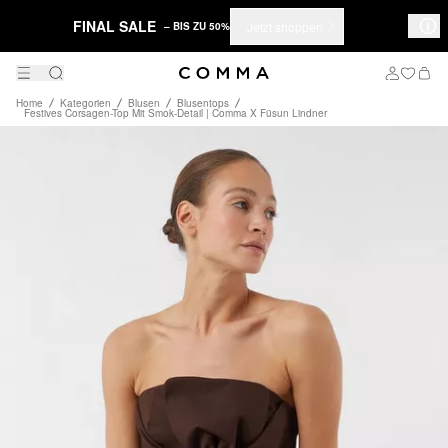
FINAL SALE
Jetzt shoppen
– BIS ZU 50%
Home
Kategorien
Blusen
Blusentops
Festives Corsagen-Top Mit Smok-Detail | Comma X Füsun Lindner