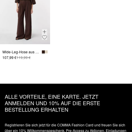
Wide-Leg-Hose aus Leinenmix mit Stoffgürtel | comma x Füsun Lindner
107,99 €
119,99 €
ALLE VORTEILE, EINE KARTE. JETZT
ANMELDEN UND 10% AUF DIE ERSTE
BESTELLUNG ERHALTEN
Registrieren Sie sich jetzt für die COMMA Fashion Card und freuen Sie sich
über ein 10% Willkommensgeschenk, Pre-Access zu Aktionen, Einladungen