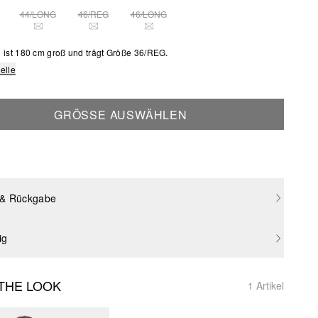
44/LONG
46/REG
46/LONG
SE GRÖSSE IST DERZEIT AUSVERKAUFT
DIESE GRÖSSE IST DERZEIT AUSVERKAUFT
DIESE GRÖSSE IST DERZEIT AUSVERKAUFT
DIESE GRÖSSE IST DERZEIT AUSVERKAU
 ist 180 cm groß und trägt Größe 36/REG.
elle
GRÖSSE AUSWÄHLEN
 & Rückgabe
ig
THE LOOK
1 Artikel