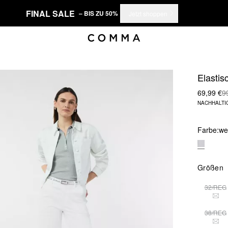
FINAL SALE
– BIS ZU 50%
Jetzt shoppen
Elastis
69,99 €
9
NACHHALTI
Farbe:
we
Größen
32/REG
DIE
38/REG
DIE