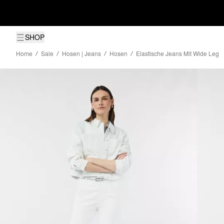
SHOP
Home
Sale
Hosen | Jeans
Hosen
Elastische Jeans Mit Wide Leg