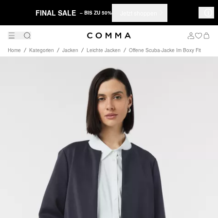
FINAL SALE
Jetzt shoppen
– BIS ZU 50%
Home
Kategorien
Jacken
Leichte Jacken
Offene Scuba-Jacke Im Boxy Fit