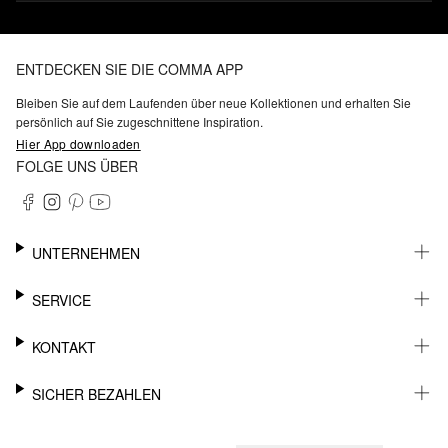
ENTDECKEN SIE DIE COMMA APP
Bleiben Sie auf dem Laufenden über neue Kollektionen und erhalten Sie
persönlich auf Sie zugeschnittene Inspiration.
Hier App downloaden
FOLGE UNS ÜBER
UNTERNEHMEN
KARRIERE
SERVICE
NACHHALTIGKEIT
BARRIEREFREIHEIT
WHATSAPP
KONTAKT
FASHION CARD
MEIN KONTO
SUPPORT
SICHER BEZAHLEN
WUNSCHLISTE
SHOWROOMS & HÄNDLERKONTAKT
STOREFINDER
PRESSEKONTAKT
RECHNUNG