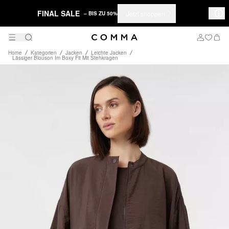
FINAL SALE
Jetzt shoppen
– BIS ZU 50%
Home
Kategorien
Jacken
Leichte Jacken
Lässiger Blouson Im Boxy Fit Mit Stehkragen