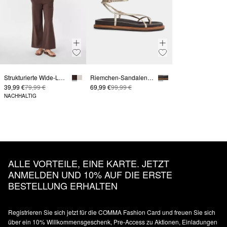
Strukturierte Wide-Leg-Hose aus Viskosemix mit Elastikbund
Riemchen-Sandalen aus Glattleder
39,99 €
79,99 €
69,99 €
99,99 €
NACHHALTIG
ALLE VORTEILE, EINE KARTE. JETZT
ANMELDEN UND 10% AUF DIE ERSTE
BESTELLUNG ERHALTEN
Registrieren Sie sich jetzt für die COMMA Fashion Card und freuen Sie sich
über ein 10% Willkommensgeschenk, Pre-Access zu Aktionen, Einladungen