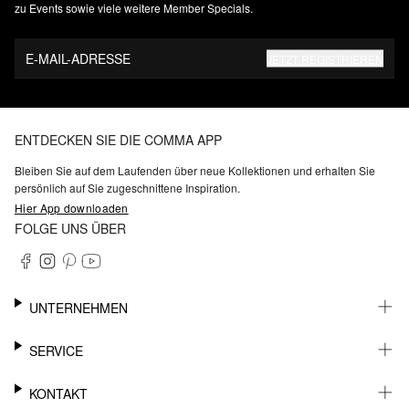
zu Events sowie viele weitere Member Specials.
E-MAIL-ADRESSE
JETZT REGISTRIEREN
ENTDECKEN SIE DIE COMMA APP
Bleiben Sie auf dem Laufenden über neue Kollektionen und erhalten Sie
persönlich auf Sie zugeschnittene Inspiration.
Hier App downloaden
FOLGE UNS ÜBER
UNTERNEHMEN
KARRIERE
SERVICE
NACHHALTIGKEIT
BARRIEREFREIHEIT
WHATSAPP
KONTAKT