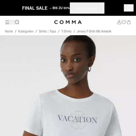
FINAL SALE
Jetzt shoppen
– BIS ZU 50%
Home
Kategorien
Shirts | Tops
T-Shirts
Jersey-T-Shirt Mit Artwork