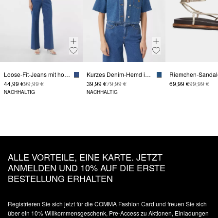
Loose-Fit-Jeans mit hohem Bund
Kurzes Denim-Hemd im Boxy Fit
44,99 €
99,99 €
39,99 €
79,99 €
69,99 €
99,99 €
NACHHALTIG
NACHHALTIG
ALLE VORTEILE, EINE KARTE. JETZT
ANMELDEN UND 10% AUF DIE ERSTE
BESTELLUNG ERHALTEN
Registrieren Sie sich jetzt für die COMMA Fashion Card und freuen Sie sich
über ein 10% Willkommensgeschenk, Pre-Access zu Aktionen, Einladungen