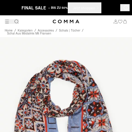
FINAL SALE
Jetzt shoppen
– BIS ZU 50%
Home
Kategorien
Accessoires
Schals | Tücher
Schal Aus Modalmix Mit Fransen