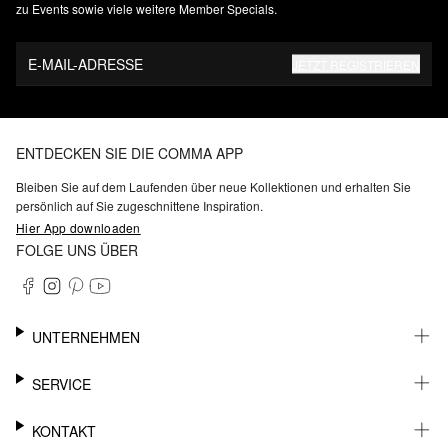
zu Events sowie viele weitere Member Specials.
E-MAIL-ADRESSE
JETZT REGISTRIEREN
ENTDECKEN SIE DIE COMMA APP
Bleiben Sie auf dem Laufenden über neue Kollektionen und erhalten Sie
persönlich auf Sie zugeschnittene Inspiration.
Hier App downloaden
FOLGE UNS ÜBER
UNTERNEHMEN
KARRIERE
SERVICE
NACHHALTIGKEIT
BARRIEREFREIHEIT
WHATSAPP
KONTAKT