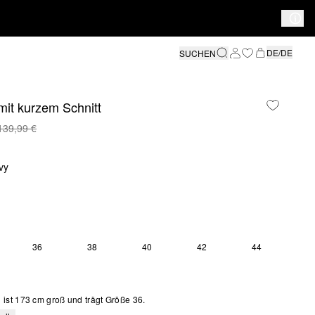
DE/DE
SUCHEN
mit kurzem Schnitt
139,99 €
vy
36
38
40
42
44
ist 173 cm groß und trägt Größe 36.