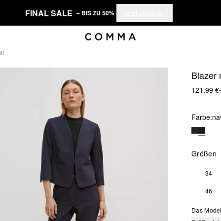
FINAL SALE
– BIS ZU 50%
Jetzt shoppen
tt
Blazer 
121,99 €
Farbe:
na
Größen
34
46
Das Model 