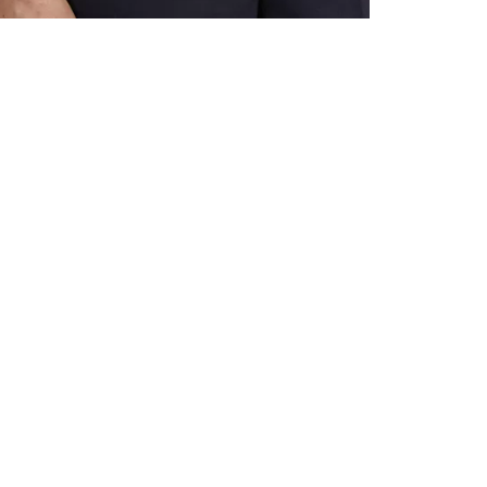
ALLE VOR
UND 10% 
Registrieren S
sich über ein
Einladungen z