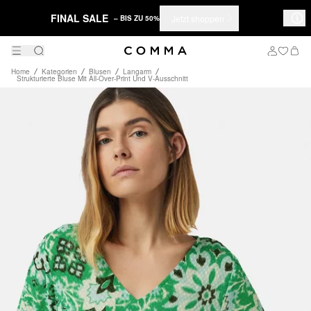
FINAL SALE
Jetzt shoppen
– BIS ZU 50%
Home
Kategorien
Blusen
Langarm
Strukturierte Bluse Mit All-Over-Print Und V-Ausschnitt