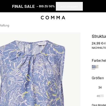
FINAL SALE
– BIS ZU 50%
Jetzt shoppen
 Raffung
Struktu
24,99 €
4
NACHHALTI
Farbe:
he
Größen
34
46
DIE
Das Model 