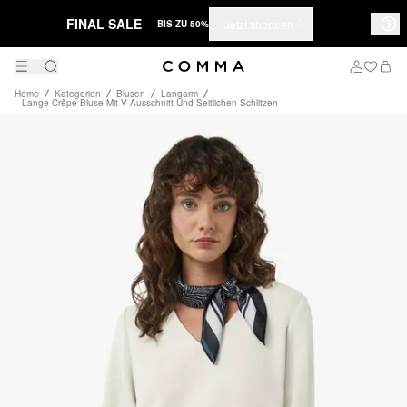
FINAL SALE
Jetzt shoppen
– BIS ZU 50%
Home
Kategorien
Blusen
Langarm
Lange Crêpe-Bluse Mit V-Ausschnitt Und Seitlichen Schlitzen