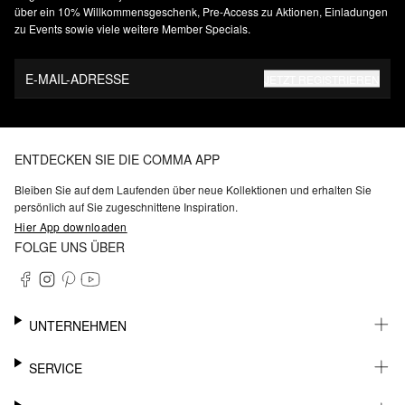
über ein 10% Willkommensgeschenk, Pre-Access zu Aktionen, Einladungen
zu Events sowie viele weitere Member Specials.
E-MAIL-ADRESSE
JETZT REGISTRIEREN
ENTDECKEN SIE DIE COMMA APP
Bleiben Sie auf dem Laufenden über neue Kollektionen und erhalten Sie
persönlich auf Sie zugeschnittene Inspiration.
Hier App downloaden
FOLGE UNS ÜBER
UNTERNEHMEN
KARRIERE
SERVICE
NACHHALTIGKEIT
BARRIEREFREIHEIT