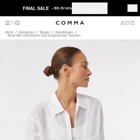
FINAL SALE
Jetzt shoppen
– BIS ZU 50%
Home
Kategorien
Blusen
Hemdblusen
Bluse Mit Lochstickerei Und Aufgesetzten Taschen