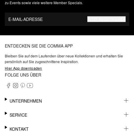
zu Events sowie viele weitere Member Specials.
E-MAIL-ADRESSE
JETZT REGISTRIEREN
ENTDECKEN SIE DIE COMMA APP
Bleiben Sie auf dem Laufenden über neue Kollektionen und erhalten Sie
persönlich auf Sie zugeschnittene Inspiration.
Hier App downloaden
FOLGE UNS ÜBER
UNTERNEHMEN
KARRIERE
SERVICE
NACHHALTIGKEIT
BARRIEREFREIHEIT
WHATSAPP
KONTAKT