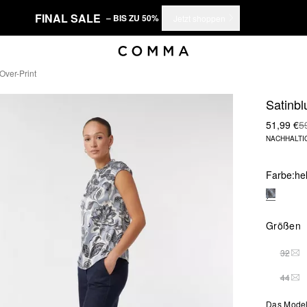
FINAL SALE
– BIS ZU 50%
Jetzt shoppen
Over-Print
Satinbl
51,99 €
5
NACHHALTI
Farbe:
he
Größen
32
DIE
44
DIE
Das Model 