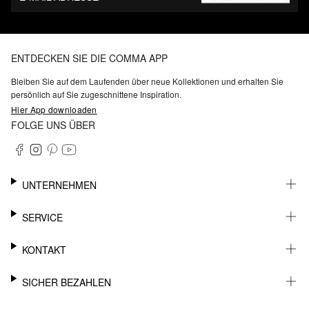
ENTDECKEN SIE DIE COMMA APP
Bleiben Sie auf dem Laufenden über neue Kollektionen und erhalten Sie
persönlich auf Sie zugeschnittene Inspiration.
Hier App downloaden
FOLGE UNS ÜBER
UNTERNEHMEN
KARRIERE
SERVICE
NACHHALTIGKEIT
BARRIEREFREIHEIT
WHATSAPP
KONTAKT
FASHION CARD
MEIN KONTO
SUPPORT
SICHER BEZAHLEN
WUNSCHLISTE
SHOWROOMS & HÄNDLERKONTAKT