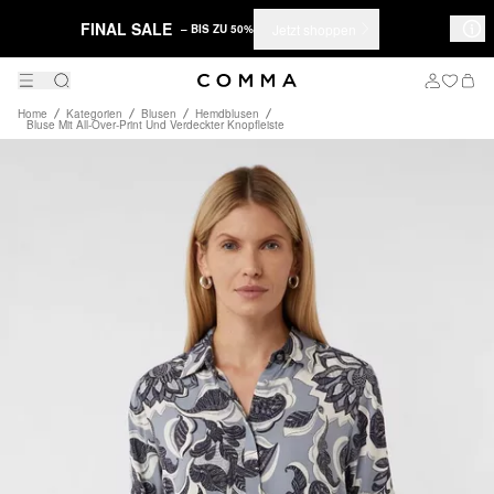
FINAL SALE
Jetzt shoppen
– BIS ZU 50%
Home
Kategorien
Blusen
Hemdblusen
Bluse Mit All-Over-Print Und Verdeckter Knopfleiste