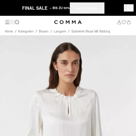
FINAL SALE
Jetzt shoppen
– BIS ZU 50%
Home
Kategorien
Blusen
Langarm
Satinierte Bluse Mit Raffung