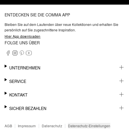
ENTDECKEN SIE DIE COMMA APP
Bleiben Sie auf dem Laufenden über neue Kollektionen und erhalten Sie
persönlich auf Sie zugeschnittene Inspiration.
Hier App downloaden
FOLGE UNS ÜBER
UNTERNEHMEN
KARRIERE
SERVICE
NACHHALTIGKEIT
BARRIEREFREIHEIT
WHATSAPP
KONTAKT
FASHION CARD
MEIN KONTO
SUPPORT
SICHER BEZAHLEN
WUNSCHLISTE
SHOWROOMS & HÄNDLERKONTAKT
STOREFINDER
PRESSEKONTAKT
RECHNUNG
|
|
|
Datenschutz-Einstellungen
AGB
Impressum
Datenschutz
SENDUNGSVERFOLGUNG
PAYPAL