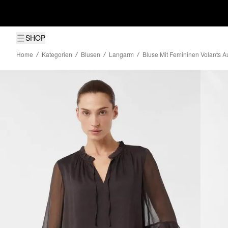
SHOP
Home
Kategorien
Blusen
Langarm
Bluse Mit Femininen Volants A