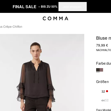
FINAL SALE
– BIS ZU 50%
Jetzt shoppen
us Crêpe-Chiffon
Bluse m
79,99 €
NACHHALTI
Farbe:
du
Größen
32
NUR
44
DIE
Das Model 