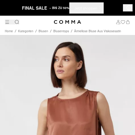
FINAL SALE
Jetzt shoppen
– BIS ZU 50%
Home
Kategorien
Blusen
Blusentops
Ärmellose Bluse Aus Viskosesatin