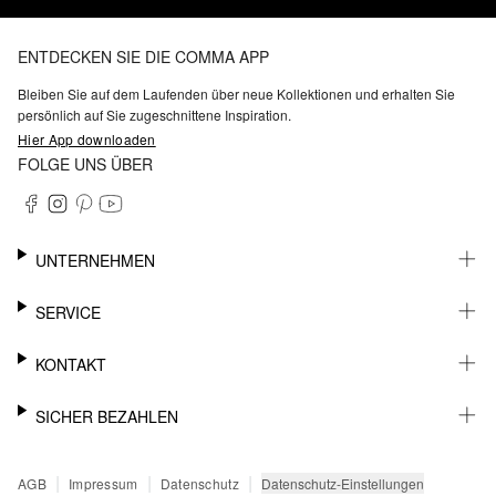
ENTDECKEN SIE DIE COMMA APP
Bleiben Sie auf dem Laufenden über neue Kollektionen und erhalten Sie
persönlich auf Sie zugeschnittene Inspiration.
Hier App downloaden
FOLGE UNS ÜBER
UNTERNEHMEN
KARRIERE
SERVICE
NACHHALTIGKEIT
BARRIEREFREIHEIT
WHATSAPP
KONTAKT
FASHION CARD
MEIN KONTO
SUPPORT
SICHER BEZAHLEN
WUNSCHLISTE
SHOWROOMS & HÄNDLERKONTAKT
STOREFINDER
PRESSEKONTAKT
RECHNUNG
|
|
|
Datenschutz-Einstellungen
AGB
Impressum
Datenschutz
SENDUNGSVERFOLGUNG
PAYPAL