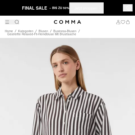
FINAL SALE
Jetzt shoppen
– BIS ZU 50%
Home
Kategorien
Blusen
Business-Blusen
Gestreifte Relaxed-Fit-Hemdbluse Mit Brusttasche