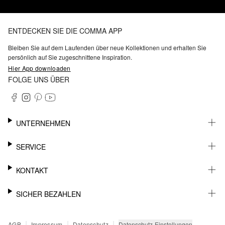
ENTDECKEN SIE DIE COMMA APP
Bleiben Sie auf dem Laufenden über neue Kollektionen und erhalten Sie
persönlich auf Sie zugeschnittene Inspiration.
Hier App downloaden
FOLGE UNS ÜBER
UNTERNEHMEN
KARRIERE
SERVICE
NACHHALTIGKEIT
BARRIEREFREIHEIT
WHATSAPP
KONTAKT
FASHION CARD
MEIN KONTO
SUPPORT
SICHER BEZAHLEN
WUNSCHLISTE
SHOWROOMS & HÄNDLERKONTAKT
STOREFINDER
PRESSEKONTAKT
RECHNUNG
|
|
|
Datenschutz-Einstellungen
AGB
Impressum
Datenschutz