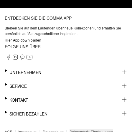
ENTDECKEN SIE DIE COMMA APP
Bleiben Sie auf dem Laufenden über neue Kollektionen und erhalten Sie
persönlich auf Sie zugeschnittene Inspiration.
Hier App downloaden
FOLGE UNS ÜBER
UNTERNEHMEN
KARRIERE
SERVICE
NACHHALTIGKEIT
BARRIEREFREIHEIT
WHATSAPP
KONTAKT
FASHION CARD
MEIN KONTO
SUPPORT
SICHER BEZAHLEN
WUNSCHLISTE
SHOWROOMS & HÄNDLERKONTAKT
STOREFINDER
PRESSEKONTAKT
RECHNUNG
|
|
|
Datenschutz-Einstellungen
AGB
Impressum
Datenschutz