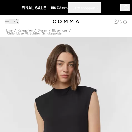
FINAL SALE
Jetzt shoppen
– BIS ZU 50%
Home
Kategorien
Blusen
Blusentops
Chiffonbluse Mit Subtilem Schulterpolster