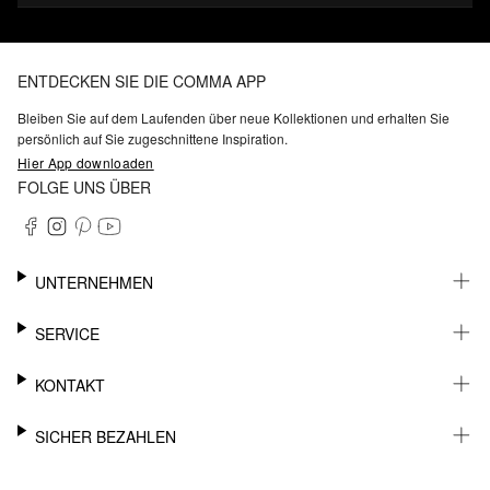
ENTDECKEN SIE DIE COMMA APP
Bleiben Sie auf dem Laufenden über neue Kollektionen und erhalten Sie
persönlich auf Sie zugeschnittene Inspiration.
Hier App downloaden
FOLGE UNS ÜBER
UNTERNEHMEN
KARRIERE
SERVICE
NACHHALTIGKEIT
BARRIEREFREIHEIT
WHATSAPP
KONTAKT
FASHION CARD
MEIN KONTO
SUPPORT
SICHER BEZAHLEN
WUNSCHLISTE
SHOWROOMS & HÄNDLERKONTAKT
STOREFINDER
PRESSEKONTAKT
RECHNUNG