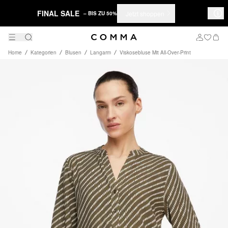
FINAL SALE
Jetzt shoppen
– BIS ZU 50%
Home
Kategorien
Blusen
Langarm
Viskosebluse Mit All-Over-Print