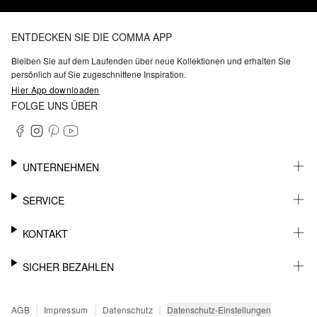
ENTDECKEN SIE DIE COMMA APP
Bleiben Sie auf dem Laufenden über neue Kollektionen und erhalten Sie
persönlich auf Sie zugeschnittene Inspiration.
Hier App downloaden
FOLGE UNS ÜBER
UNTERNEHMEN
KARRIERE
SERVICE
NACHHALTIGKEIT
BARRIEREFREIHEIT
WHATSAPP
KONTAKT
FASHION CARD
MEIN KONTO
SUPPORT
SICHER BEZAHLEN
WUNSCHLISTE
SHOWROOMS & HÄNDLERKONTAKT
STOREFINDER
PRESSEKONTAKT
RECHNUNG
|
|
|
Datenschutz-Einstellungen
AGB
Impressum
Datenschutz
SENDUNGSVERFOLGUNG
PAYPAL