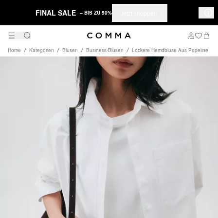
FINAL SALE
Jetzt shoppen
– BIS ZU 50%
Home
Kategorien
Blusen
Business-Blusen
Lockere Hemdbluse Aus Popeline