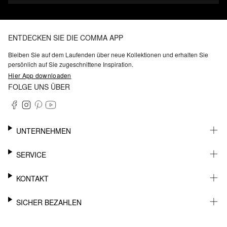
ENTDECKEN SIE DIE COMMA APP
Bleiben Sie auf dem Laufenden über neue Kollektionen und erhalten Sie
persönlich auf Sie zugeschnittene Inspiration.
Hier App downloaden
FOLGE UNS ÜBER
UNTERNEHMEN
KARRIERE
SERVICE
NACHHALTIGKEIT
BARRIEREFREIHEIT
WHATSAPP
KONTAKT
FASHION CARD
MEIN KONTO
SUPPORT
SICHER BEZAHLEN
WUNSCHLISTE
SHOWROOMS & HÄNDLERKONTAKT
STOREFINDER
PRESSEKONTAKT
RECHNUNG