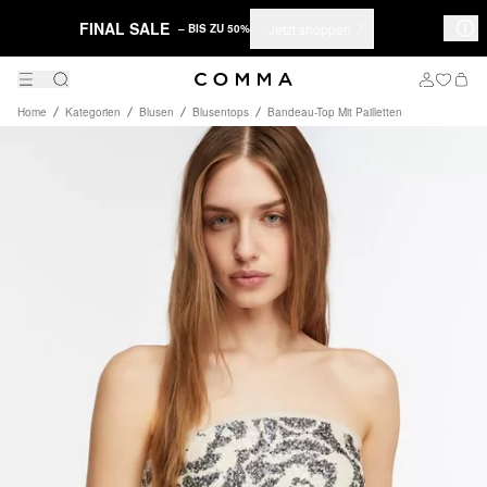
FINAL SALE
Jetzt shoppen
– BIS ZU 50%
Home
Kategorien
Blusen
Blusentops
Bandeau-Top Mit Pailletten