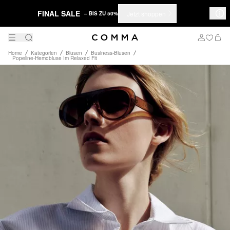
FINAL SALE
Jetzt shoppen
– BIS ZU 50%
Home
Kategorien
Blusen
Business-Blusen
Popeline-Hemdbluse Im Relaxed Fit