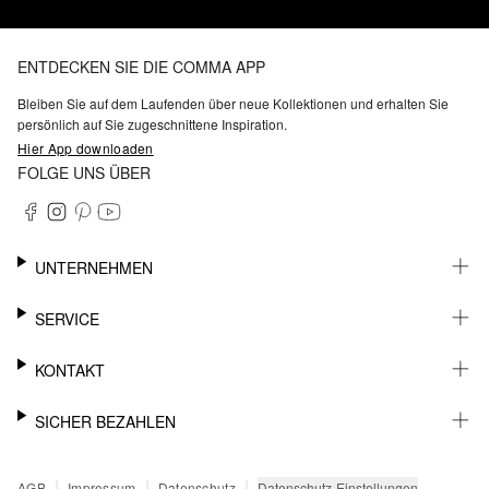
ENTDECKEN SIE DIE COMMA APP
Bleiben Sie auf dem Laufenden über neue Kollektionen und erhalten Sie
persönlich auf Sie zugeschnittene Inspiration.
Hier App downloaden
FOLGE UNS ÜBER
UNTERNEHMEN
KARRIERE
SERVICE
NACHHALTIGKEIT
BARRIEREFREIHEIT
WHATSAPP
KONTAKT
FASHION CARD
MEIN KONTO
SUPPORT
SICHER BEZAHLEN
WUNSCHLISTE
SHOWROOMS & HÄNDLERKONTAKT
STOREFINDER
PRESSEKONTAKT
RECHNUNG
|
|
|
Datenschutz-Einstellungen
AGB
Impressum
Datenschutz