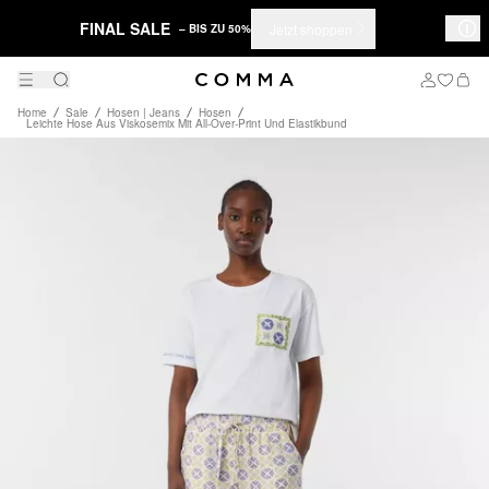
FINAL SALE
Jetzt shoppen
– BIS ZU 50%
Home
Sale
Hosen | Jeans
Hosen
Leichte Hose Aus Viskosemix Mit All-Over-Print Und Elastikbund