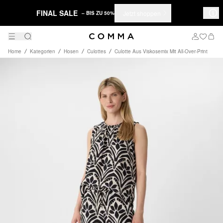
FINAL SALE
Jetzt shoppen
– BIS ZU 50%
Home
Kategorien
Hosen
Culottes
Culotte Aus Viskosemix Mit All-Over-Print