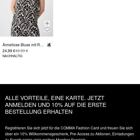
Ärmellose Bluse mit Raffung und All-over-Print
24,99 €
49,99 €
NACHHALTIG
ALLE VORTEILE, EINE KARTE. JETZT
ANMELDEN UND 10% AUF DIE ERSTE
BESTELLUNG ERHALTEN
Registrieren Sie sich jetzt für die COMMA Fashion Card und freuen Sie sich
über ein 10% Willkommensgeschenk, Pre-Access zu Aktionen, Einladungen
zu Events sowie viele weitere Member Specials.