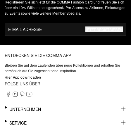
Registrieren Sie sich jetzt für die COMMA Fashion Card und freuen Sie sich
über ein 10% Willkommensgeschenk, Pre-Access zu Aktionen, Einladungen
zu Events sowie viele weitere Member Specials.
E-MAIL-ADRESSE
JETZT REGISTRIEREN
ENTDECKEN SIE DIE COMMA APP
Bleiben Sie auf dem Laufenden über neue Kollektionen und erhalten Sie
persönlich auf Sie zugeschnittene Inspiration.
Hier App downloaden
FOLGE UNS ÜBER
UNTERNEHMEN
KARRIERE
SERVICE
NACHHALTIGKEIT