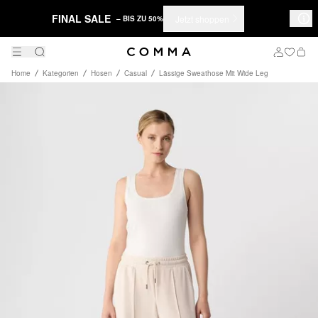
FINAL SALE
Jetzt shoppen
– BIS ZU 50%
Home
Kategorien
Hosen
Casual
Lässige Sweathose Mit Wide Leg