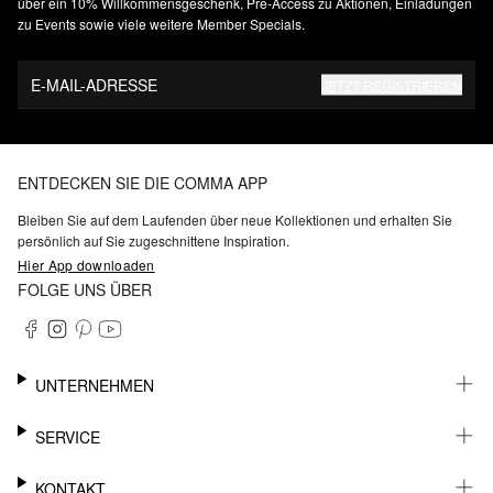
über ein 10% Willkommensgeschenk, Pre-Access zu Aktionen, Einladungen
zu Events sowie viele weitere Member Specials.
E-MAIL-ADRESSE
JETZT REGISTRIEREN
ENTDECKEN SIE DIE COMMA APP
Bleiben Sie auf dem Laufenden über neue Kollektionen und erhalten Sie
persönlich auf Sie zugeschnittene Inspiration.
Hier App downloaden
FOLGE UNS ÜBER
UNTERNEHMEN
KARRIERE
SERVICE
NACHHALTIGKEIT
BARRIEREFREIHEIT
WHATSAPP
KONTAKT