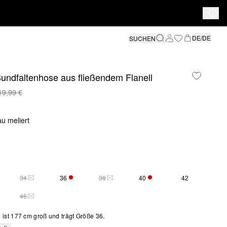
DE/DE
SUCHEN
undfaltenhose aus fließendem Flanell
19,99 €
au meliert
34
36
38
40
42
SE GRÖSSE IST DERZEIT AUSVERKAUFT
DIESE GRÖSSE IST DERZEIT AUSVERKAUFT
NUR 1 VERFÜGBAR
DIESE GRÖSSE IST DERZEIT AUSVERKAU
NUR 4 VERFÜGBAR
46
DIESE GRÖSSE IST DERZEIT AUSVERKAUFT
ist 177 cm groß und trägt Größe 36.