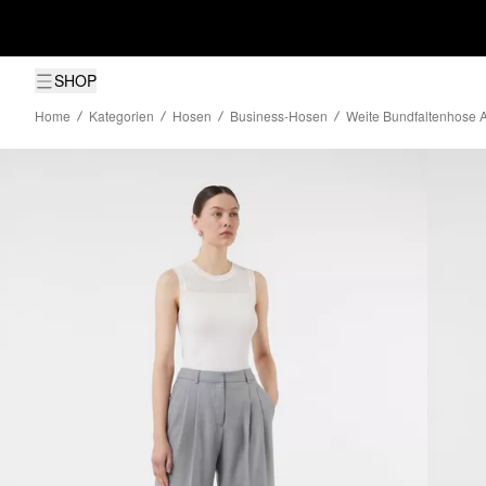
SHOP
Home
Kategorien
Hosen
Business-Hosen
Weite Bundfaltenhose A