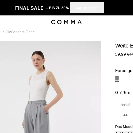
FINAL SALE
– BIS ZU 50%
Jetzt shoppen
us Fließendem Flanell
Weite B
59,99 €
1
Farbe:
gr
Größen
32
DIE
44
Das Model 