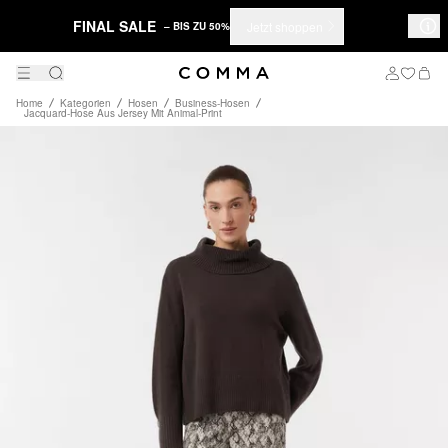
FINAL SALE
Jetzt shoppen
– BIS ZU 50%
Home
Kategorien
Hosen
Business-Hosen
Jacquard-Hose Aus Jersey Mit Animal-Print