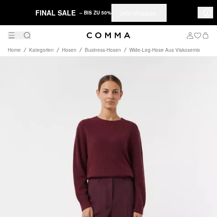
FINAL SALE
Jetzt shoppen
– BIS ZU 50%
Home
Kategorien
Hosen
Business-Hosen
Wide-Leg-Hose Aus Viskosemix