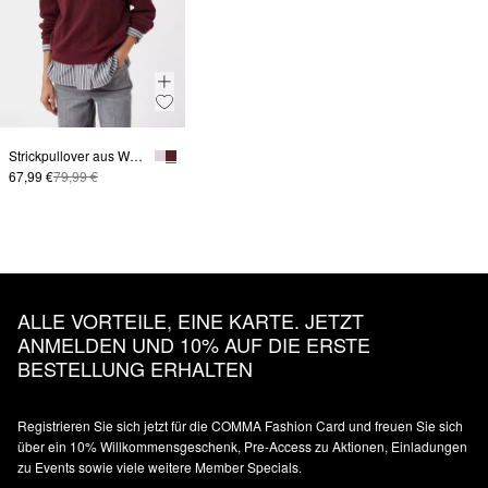
Strickpullover aus Wollmix
67,99 €
79,99 €
ALLE VORTEILE, EINE KARTE. JETZT
ANMELDEN UND 10% AUF DIE ERSTE
BESTELLUNG ERHALTEN
Registrieren Sie sich jetzt für die COMMA Fashion Card und freuen Sie sich
über ein 10% Willkommensgeschenk, Pre-Access zu Aktionen, Einladungen
zu Events sowie viele weitere Member Specials.