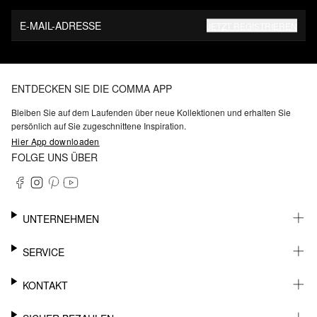
E-MAIL-ADRESSE
JETZT REGISTRIEREN
ENTDECKEN SIE DIE COMMA APP
Bleiben Sie auf dem Laufenden über neue Kollektionen und erhalten Sie
persönlich auf Sie zugeschnittene Inspiration.
Hier App downloaden
FOLGE UNS ÜBER
UNTERNEHMEN
KARRIERE
SERVICE
NACHHALTIGKEIT
BARRIEREFREIHEIT
WHATSAPP
KONTAKT
FASHION CARD
MEIN KONTO
SUPPORT