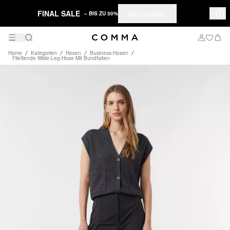
FINAL SALE
Jetzt shoppen
– BIS ZU 50%
Home
Kategorien
Hosen
Business-Hosen
Fließende Wide-Leg-Hose Mit Bundfalten