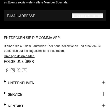
zu Events sowie viele weitere Member Specials.
E-MAIL-ADRESSE
JETZT REGISTRIEREN
ENTDECKEN SIE DIE COMMA APP
Bleiben Sie auf dem Laufenden über neue Kollektionen und erhalten Sie
persönlich auf Sie zugeschnittene Inspiration.
Hier App downloaden
FOLGE UNS ÜBER
UNTERNEHMEN
KARRIERE
SERVICE
NACHHALTIGKEIT
BARRIEREFREIHEIT
WHATSAPP
KONTAKT