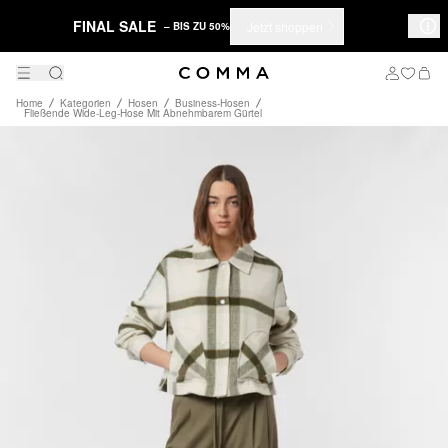
FINAL SALE
Jetzt shoppen
– BIS ZU 50%
Home
Kategorien
Hosen
Business-Hosen
Fließende Wide-Leg-Hose Mit Abnehmbarem Gürtel