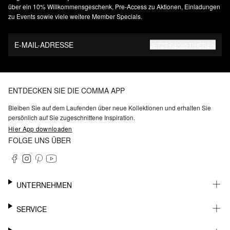
über ein 10% Willkommensgeschenk, Pre-Access zu Aktionen, Einladungen
zu Events sowie viele weitere Member Specials.
E-MAIL-ADRESSE
JETZT REGISTRIEREN
ENTDECKEN SIE DIE COMMA APP
Bleiben Sie auf dem Laufenden über neue Kollektionen und erhalten Sie
persönlich auf Sie zugeschnittene Inspiration.
Hier App downloaden
FOLGE UNS ÜBER
UNTERNEHMEN
KARRIERE
SERVICE
NACHHALTIGKEIT
BARRIEREFREIHEIT