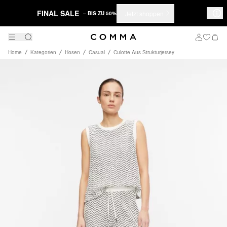
FINAL SALE
Jetzt shoppen
– BIS ZU 50%
Home
Kategorien
Hosen
Casual
Culotte Aus Strukturjersey