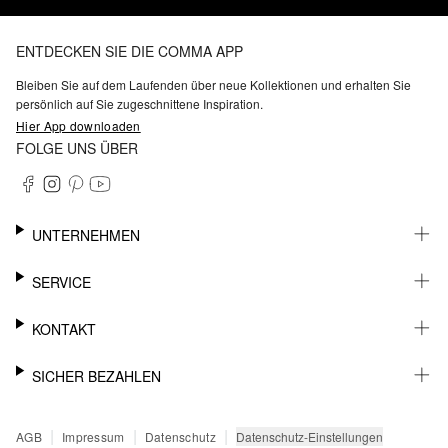
ENTDECKEN SIE DIE COMMA APP
Bleiben Sie auf dem Laufenden über neue Kollektionen und erhalten Sie
persönlich auf Sie zugeschnittene Inspiration.
Hier App downloaden
FOLGE UNS ÜBER
UNTERNEHMEN
KARRIERE
SERVICE
NACHHALTIGKEIT
BARRIEREFREIHEIT
WHATSAPP
KONTAKT
FASHION CARD
MEIN KONTO
SUPPORT
SICHER BEZAHLEN
WUNSCHLISTE
SHOWROOMS & HÄNDLERKONTAKT
STOREFINDER
PRESSEKONTAKT
RECHNUNG
|
|
|
Datenschutz-Einstellungen
AGB
Impressum
Datenschutz
SENDUNGSVERFOLGUNG
PAYPAL