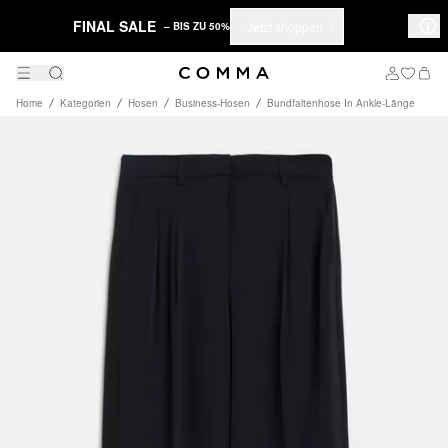
FINAL SALE
Jetzt shoppen
– BIS ZU 50%
Home
Kategorien
Hosen
Business-Hosen
Bundfaltenhose In Ankle-Länge