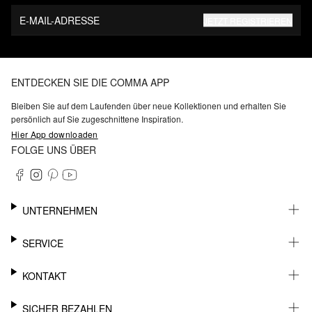
E-MAIL-ADRESSE
JETZT REGISTRIEREN
ENTDECKEN SIE DIE COMMA APP
Bleiben Sie auf dem Laufenden über neue Kollektionen und erhalten Sie
persönlich auf Sie zugeschnittene Inspiration.
Hier App downloaden
FOLGE UNS ÜBER
UNTERNEHMEN
KARRIERE
SERVICE
NACHHALTIGKEIT
BARRIEREFREIHEIT
WHATSAPP
KONTAKT
FASHION CARD
MEIN KONTO
SUPPORT
SICHER BEZAHLEN