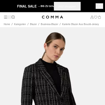
FINAL SALE
Jetzt shoppen
– BIS ZU 50%
Home
Kategorien
Blazer
Business-Blazer
Karierte Blazer Aus Bouclé-Jersey