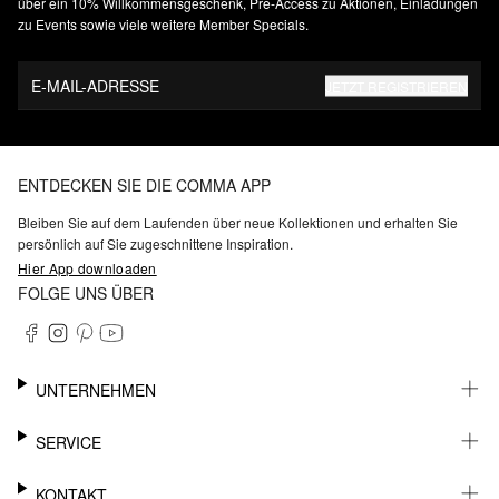
über ein 10% Willkommensgeschenk, Pre-Access zu Aktionen, Einladungen
zu Events sowie viele weitere Member Specials.
E-MAIL-ADRESSE
JETZT REGISTRIEREN
ENTDECKEN SIE DIE COMMA APP
Bleiben Sie auf dem Laufenden über neue Kollektionen und erhalten Sie
persönlich auf Sie zugeschnittene Inspiration.
Hier App downloaden
FOLGE UNS ÜBER
UNTERNEHMEN
KARRIERE
SERVICE
NACHHALTIGKEIT
BARRIEREFREIHEIT
WHATSAPP
KONTAKT