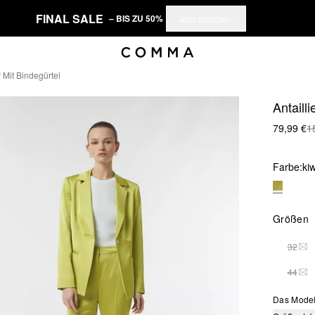
FINAL SALE
– BIS ZU 50%
Jetzt shoppen
r Mit Bindegürtel
Antaill
79,99 €
1
Farbe:
ki
Größen
32
DIE
44
DIE
Das Model 