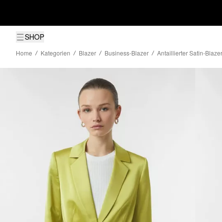
SHOP
Home
Kategorien
Blazer
Business-Blazer
Antaillierter Satin-Blaze