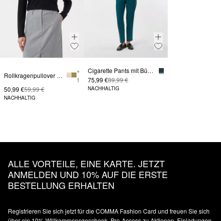
+
Cigarette Pants mit Bügelfalten
Rollkragenpullover mit Logo-Stickerei
1
75,99 €
89,99 €
50,99 €
59,99 €
NACHHALTIG
NACHHALTIG
ALLE VORTEILE, EINE KARTE. JETZT
ANMELDEN UND 10% AUF DIE ERSTE
BESTELLUNG ERHALTEN
Registrieren Sie sich jetzt für die COMMA Fashion Card und freuen Sie sich
über ein 10% Willkommensgeschenk, Pre-Access zu Aktionen, Einladungen