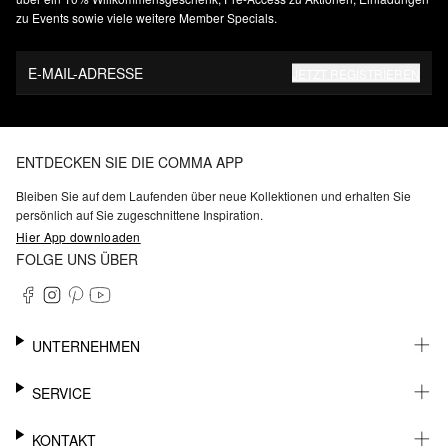
zu Events sowie viele weitere Member Specials.
E-MAIL-ADRESSE
JETZT REGISTRIEREN
ENTDECKEN SIE DIE COMMA APP
Bleiben Sie auf dem Laufenden über neue Kollektionen und erhalten Sie
persönlich auf Sie zugeschnittene Inspiration.
Hier App downloaden
FOLGE UNS ÜBER
UNTERNEHMEN
KARRIERE
SERVICE
NACHHALTIGKEIT
BARRIEREFREIHEIT
WHATSAPP
KONTAKT