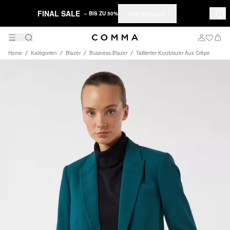
FINAL SALE
Jetzt shoppen
– BIS ZU 50%
Home
Kategorien
Blazer
Business-Blazer
Taillierter Kurzblazer Aus Crêpe