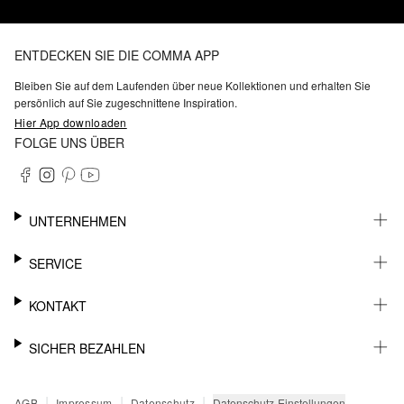
ENTDECKEN SIE DIE COMMA APP
Bleiben Sie auf dem Laufenden über neue Kollektionen und erhalten Sie
persönlich auf Sie zugeschnittene Inspiration.
Hier App downloaden
FOLGE UNS ÜBER
UNTERNEHMEN
KARRIERE
SERVICE
NACHHALTIGKEIT
BARRIEREFREIHEIT
WHATSAPP
KONTAKT
FASHION CARD
MEIN KONTO
SUPPORT
SICHER BEZAHLEN
WUNSCHLISTE
SHOWROOMS & HÄNDLERKONTAKT
STOREFINDER
PRESSEKONTAKT
RECHNUNG
|
|
|
Datenschutz-Einstellungen
AGB
Impressum
Datenschutz