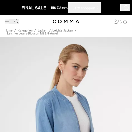
FINAL SALE
Jetzt shoppen
– BIS ZU 50%
Home
Kategorien
Jacken
Leichte Jacken
Leichter Jeans-Blouson Mit 3/4-Ärmeln