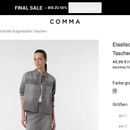
FINAL SALE
– BIS ZU 50%
Jetzt shoppen
hirt Mit Aufgesetzten Taschen
Elastis
Tasche
49,99 €
9
NACHHALTI
Farbe:
gr
Größen
32
DIE
44
DIE