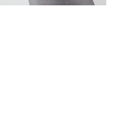
ALLE VOR
UND 10% 
Registrieren S
sich über ein
Einladungen z