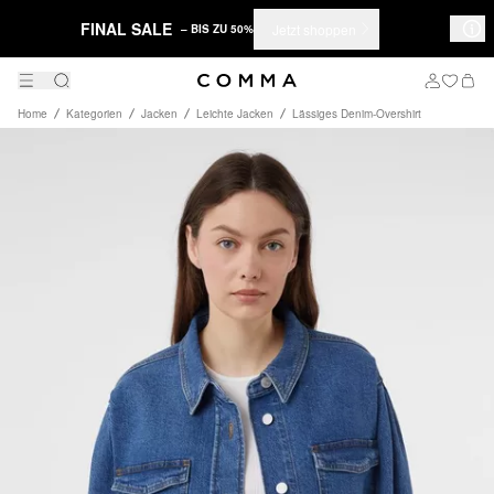
FINAL SALE
Jetzt shoppen
– BIS ZU 50%
Home
Kategorien
Jacken
Leichte Jacken
Lässiges Denim-Overshirt