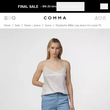
FINAL SALE
Jetzt shoppen
– BIS ZU 50%
Home
Sale
Hosen | Jeans
Jeans
Elastische Wide-Leg-Jeans Im Loose Fit