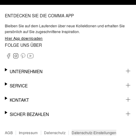
ENTDECKEN SIE DIE COMMA APP
Bleiben Sie auf dem Laufenden über neue Kollektionen und erhalten Sie
persönlich auf Sie zugeschnittene Inspiration.
Hier App downloaden
FOLGE UNS ÜBER
UNTERNEHMEN
KARRIERE
SERVICE
NACHHALTIGKEIT
BARRIEREFREIHEIT
WHATSAPP
KONTAKT
FASHION CARD
MEIN KONTO
SUPPORT
SICHER BEZAHLEN
WUNSCHLISTE
SHOWROOMS & HÄNDLERKONTAKT
STOREFINDER
PRESSEKONTAKT
RECHNUNG
|
|
|
Datenschutz-Einstellungen
AGB
Impressum
Datenschutz
SENDUNGSVERFOLGUNG
PAYPAL