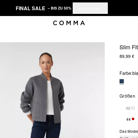
FINAL SALE
– BIS ZU 50%
Jetzt shoppen
Slim Fi
89,99 €
Farbe:
bl
Größen
32
DIE
44
NUR
Das Model 