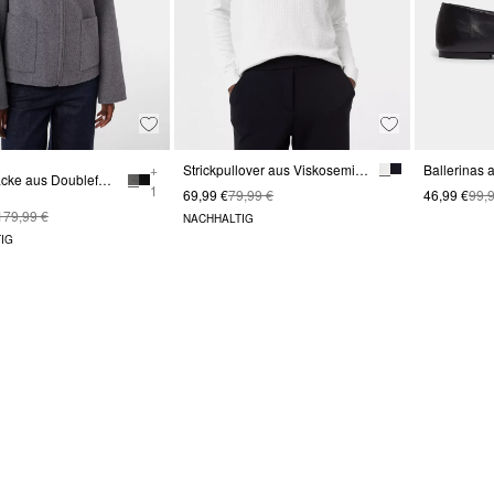
+
Strickpullover aus Viskosemix mit Zopfmuster
Bomberjacke aus Doubleface-Wolle
1
69,99 €
79,99 €
46,99 €
99,
179,99 €
NACHHALTIG
IG