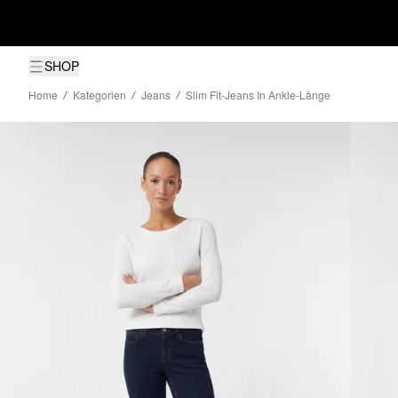
SHOP
Home
Kategorien
Jeans
Slim Fit-Jeans In Ankle-Länge