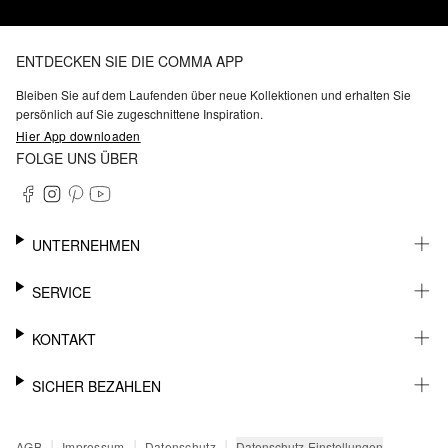
ENTDECKEN SIE DIE COMMA APP
Bleiben Sie auf dem Laufenden über neue Kollektionen und erhalten Sie
persönlich auf Sie zugeschnittene Inspiration.
Hier App downloaden
FOLGE UNS ÜBER
UNTERNEHMEN
KARRIERE
SERVICE
NACHHALTIGKEIT
BARRIEREFREIHEIT
WHATSAPP
KONTAKT
FASHION CARD
MEIN KONTO
SUPPORT
SICHER BEZAHLEN
WUNSCHLISTE
SHOWROOMS & HÄNDLERKONTAKT
STOREFINDER
PRESSEKONTAKT
RECHNUNG
|
|
|
Datenschutz-Einstellungen
AGB
Impressum
Datenschutz