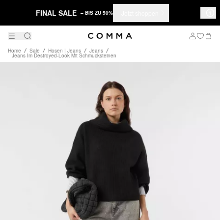
FINAL SALE
Jetzt shoppen
– BIS ZU 50%
Home
Sale
Hosen | Jeans
Jeans
Jeans Im Destroyed-Look Mit Schmucksteinen