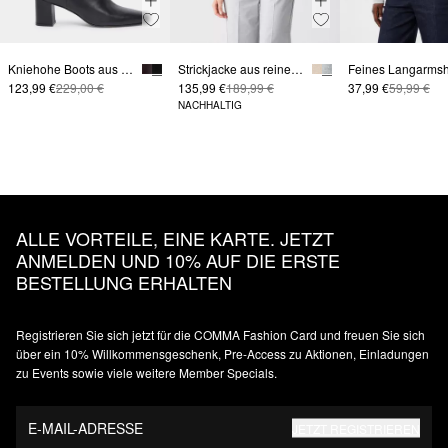
Kniehohe Boots aus glattem Rindsleder
Strickjacke aus reinem Kaschmir
123,99 €
229,00 €
135,99 €
189,99 €
37,99 €
59,99 €
NACHHALTIG
ALLE VORTEILE, EINE KARTE. JETZT
ANMELDEN UND 10% AUF DIE ERSTE
BESTELLUNG ERHALTEN
Registrieren Sie sich jetzt für die COMMA Fashion Card und freuen Sie sich
über ein 10% Willkommensgeschenk, Pre-Access zu Aktionen, Einladungen
zu Events sowie viele weitere Member Specials.
E-MAIL-ADRESSE
JETZT REGISTRIEREN