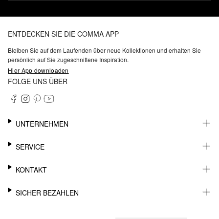
ENTDECKEN SIE DIE COMMA APP
Bleiben Sie auf dem Laufenden über neue Kollektionen und erhalten Sie
persönlich auf Sie zugeschnittene Inspiration.
Hier App downloaden
FOLGE UNS ÜBER
UNTERNEHMEN
KARRIERE
SERVICE
NACHHALTIGKEIT
BARRIEREFREIHEIT
WHATSAPP
KONTAKT
FASHION CARD
MEIN KONTO
SUPPORT
SICHER BEZAHLEN
WUNSCHLISTE
SHOWROOMS & HÄNDLERKONTAKT
STOREFINDER
PRESSEKONTAKT
RECHNUNG