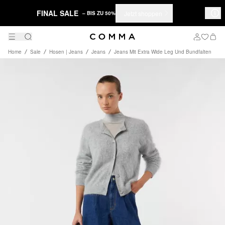
FINAL SALE
Jetzt shoppen
– BIS ZU 50%
Home
Sale
Hosen | Jeans
Jeans
Jeans Mit Extra Wide Leg Und Bundfalten