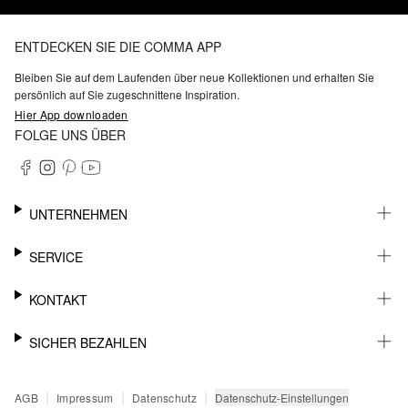
ENTDECKEN SIE DIE COMMA APP
Bleiben Sie auf dem Laufenden über neue Kollektionen und erhalten Sie
persönlich auf Sie zugeschnittene Inspiration.
Hier App downloaden
FOLGE UNS ÜBER
UNTERNEHMEN
KARRIERE
SERVICE
NACHHALTIGKEIT
BARRIEREFREIHEIT
WHATSAPP
KONTAKT
FASHION CARD
MEIN KONTO
SUPPORT
SICHER BEZAHLEN
WUNSCHLISTE
SHOWROOMS & HÄNDLERKONTAKT
STOREFINDER
PRESSEKONTAKT
RECHNUNG
|
|
|
Datenschutz-Einstellungen
AGB
Impressum
Datenschutz
SENDUNGSVERFOLGUNG
PAYPAL