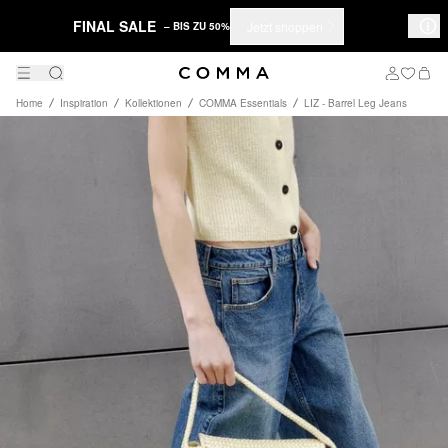
FINAL SALE
Jetzt shoppen
– BIS ZU 50%
Home
Inspiration
Kollektionen
COMMA Essentials
LIZ - Barrel Leg Jeans